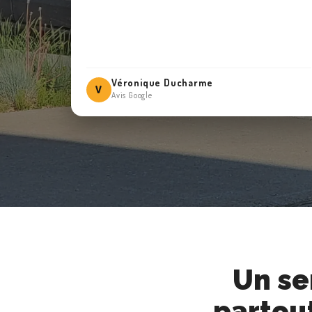
Véronique Ducharme
V
Avis Google
CLIENTS
RÉSERVATION
CHAUFFEURS
Un se
HITS BUSINESS
partou