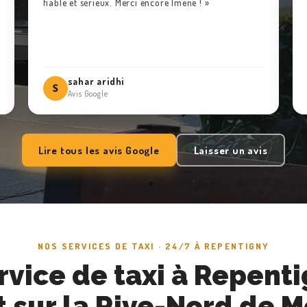
fiable et sérieux. Merci encore Imene ! »
sahar aridhi
S
Avis Google
Lire tous les avis Google
Laisser un avis
NOS SERVICES DE TAXI · 24/7 À REPENTIGNY
rvice de taxi à Repenti
t sur la Rive-Nord de M