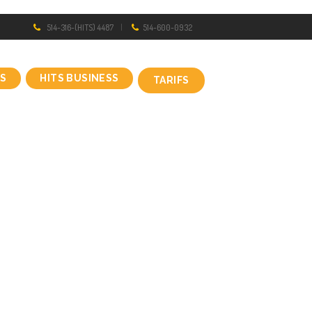
514-316-(HITS) 4487
514-600-0932
S
HITS BUSINESS
TARIFS