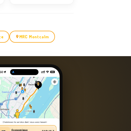
te
MRC Montcalm