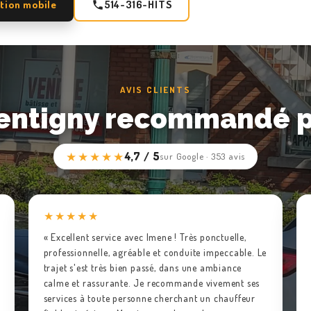
tion mobile
514-316-HITS
AVIS CLIENTS
pentigny recommandé pa
★★★★★
4,7 / 5
sur Google · 353 avis
★★★★★
« Excellent service avec Imene ! Très ponctuelle,
professionnelle, agréable et conduite impeccable. Le
trajet s'est très bien passé, dans une ambiance
calme et rassurante. Je recommande vivement ses
services à toute personne cherchant un chauffeur