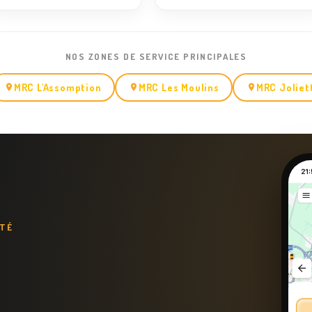
NOS ZONES DE SERVICE PRINCIPALES
MRC L'Assomption
MRC Les Moulins
MRC Joliet
ITÉ