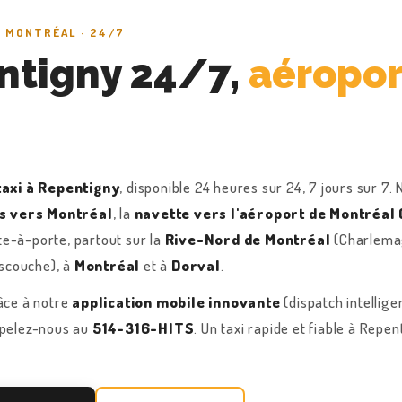
E MONTRÉAL · 24/7
entigny 24/7,
aéropor
taxi à Repentigny
, disponible 24 heures sur 24, 7 jours sur 7.
s vers Montréal
, la
navette vers l'aéroport de Montréal
te-à-porte, partout sur la
Rive-Nord de Montréal
(Charlemag
ascouche), à
Montréal
et à
Dorval
.
âce à notre
application mobile innovante
(dispatch intellige
appelez-nous au
514-316-HITS
. Un taxi rapide et fiable à Rep