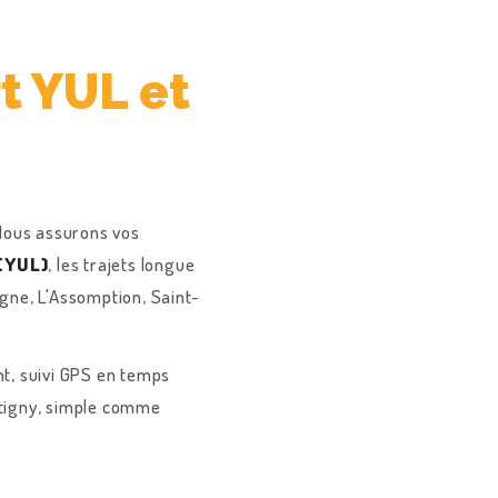
t YUL et
 Nous assurons vos
 (YUL)
, les trajets longue
ne, L'Assomption, Saint-
nt, suivi GPS en temps
entigny, simple comme