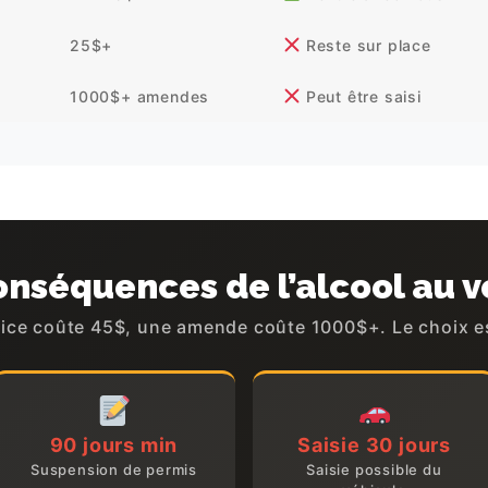
25$+
Reste sur place
1000$+ amendes
Peut être saisi
nséquences de l’alcool au v
vice coûte 45$, une amende coûte 1000$+. Le choix es
90 jours min
Saisie 30 jours
Suspension de permis
Saisie possible du