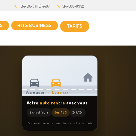
514-316-(HITS) 4487
514-600-0932
S
HITS BUSINESS
TARIFS
Votre auto
Notre taxi
Votre
auto rentre
avec vous
2 chauffeurs
Dès 45 $
24h/24
Rentrez en sécurité, sans laisser votre véhicule