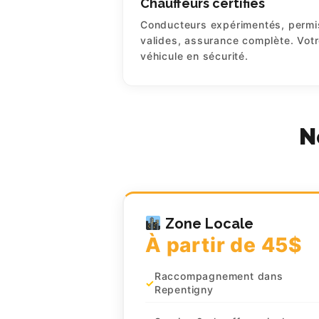
Chauffeurs certifiés
Conducteurs expérimentés, permi
valides, assurance complète. Vot
véhicule en sécurité.
N
CLIENTS
RÉSERVATION
Zone Locale
À partir de 45$
CHAUFFEURS
Raccompagnement dans
HITS BUSINESS
Repentigny