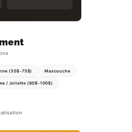
ement
rons
nne (55$-75$)
Mascouche
e / Joliette (80$-100$)
alisation