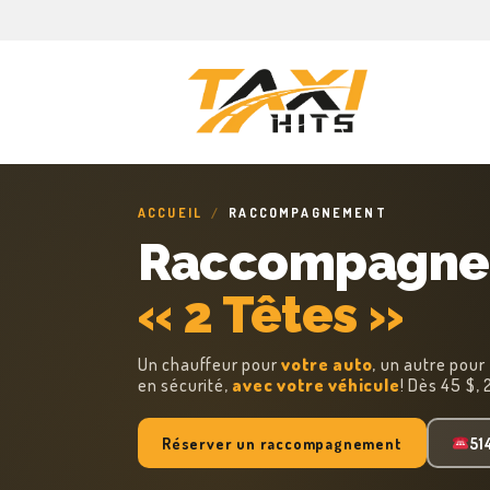
ACCUEIL
/
RACCOMPAGNEMENT
Raccompagne
« 2 Têtes »
Un chauffeur pour
votre auto
, un autre pour
en sécurité,
avec votre véhicule
! Dès 45 $,
Réserver un raccompagnement
51