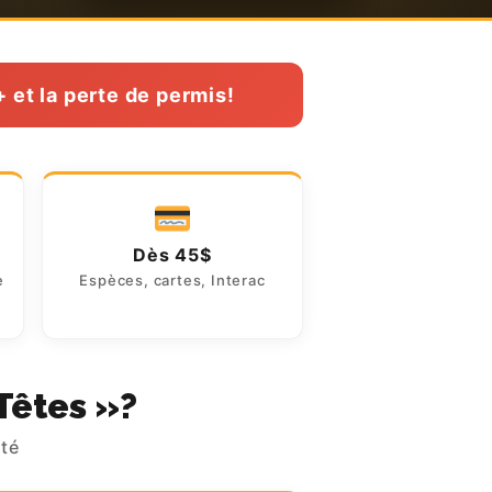
et la perte de permis!
Dès 45$
e
Espèces, cartes, Interac
Têtes »?
ité