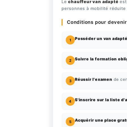
Le
chauffeur van adapté
est 
personnes à mobilité réduite
Conditions pour deveni
Posséder un van adapt
1
Suivre la formation obl
2
Réussir l'examen
de cert
3
S'inscrire sur la liste d
4
Acquérir une place grat
5