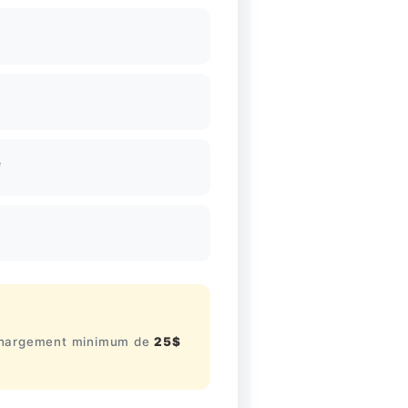
é
chargement minimum de
25$