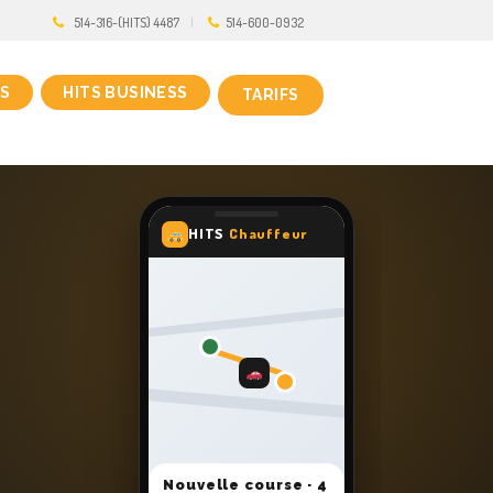
514-316-(HITS) 4487
514-600-0932
S
HITS BUSINESS
TARIFS
HITS
Chauffeur
Nouvelle course · 4