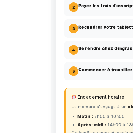
Payer les frais d'inscrip
2
Récupérer votre tablet
3
Se rendre chez Gingras
4
Commencer à travailler
5
Engagement horaire
Le membre s'engage à un
sh
Matin :
7h00 à 10h00
Après-midi :
14h00 à 18
Du lundi au vendredi seulem