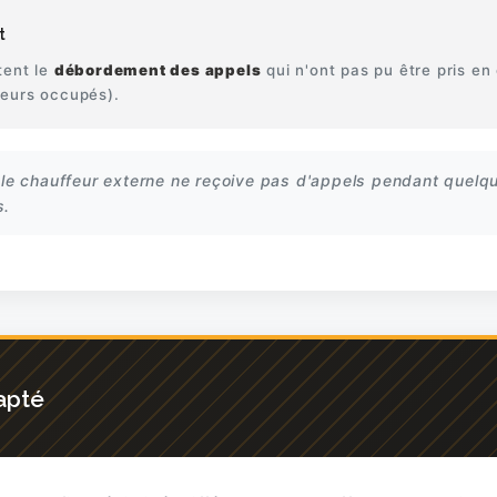
t
tent le
débordement des appels
qui n'ont pas pu être pris e
feurs occupés).
 le chauffeur externe ne reçoive pas d'appels pendant quelque
s.
apté