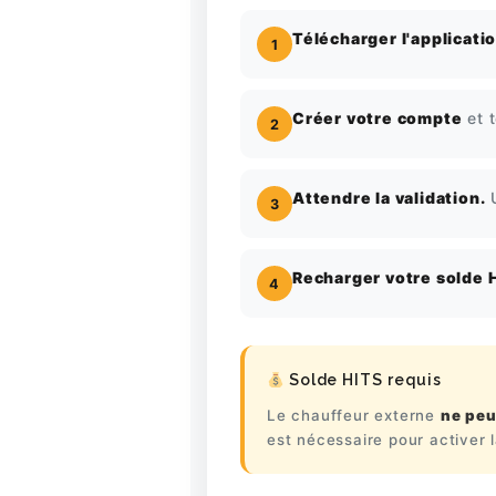
Télécharger l'applicati
1
Créer votre compte
et 
2
Attendre la validation.
U
3
CLIENTS
Recharger votre solde 
4
RÉSERVATION
Solde HITS requis
CHAUFFEURS
Le chauffeur externe
ne peu
est nécessaire pour activer 
HITS BUSINESS