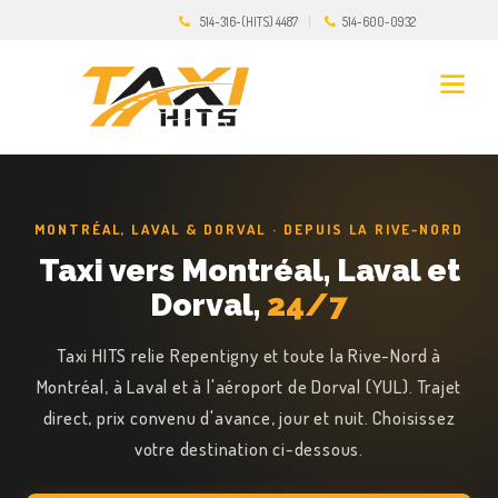
514-316-(HITS) 4487
514-600-0932
MONTRÉAL, LAVAL & DORVAL · DEPUIS LA RIVE-NORD
Taxi vers Montréal, Laval et
Dorval,
24/7
Taxi HITS relie Repentigny et toute la Rive-Nord à
Montréal, à Laval et à l'aéroport de Dorval (YUL). Trajet
direct, prix convenu d'avance, jour et nuit. Choisissez
votre destination ci-dessous.