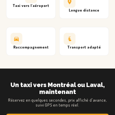
Taxi vers l'aéroport
Longue distance
CLIENTS
RÉSERVATION
CHAUFFEURS
HITS BUSINESS
Raccompagnement
Transport adapté
TARIFS
Un taxi vers Montréal ou Laval,
maintenant
Réservez en quelques secondes, prix affiché d'avance,
suivi GPS en temps réel.