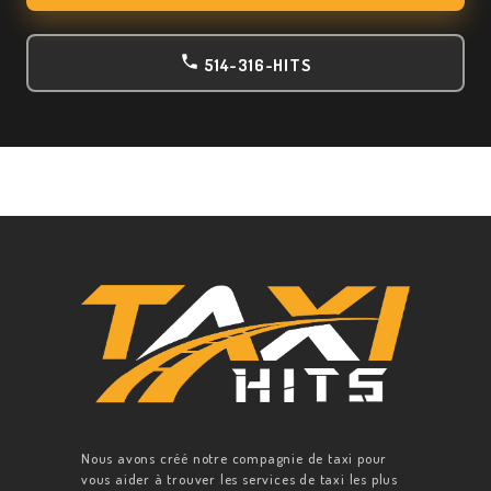
514-316-HITS
Nous avons créé notre compagnie de taxi pour
vous aider à trouver les services de taxi les plus