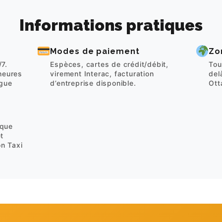
Informations pratiques
Modes de paiement
Zo
/7.
Espèces, cartes de crédit/débit,
Tou
heures
virement Interac, facturation
del
ngue
d’entreprise disponible.
Ott
 que
t
on Taxi