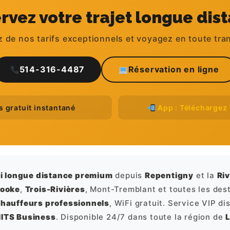
rvez votre trajet longue dis
z de nos tarifs exceptionnels et voyagez en toute tran
514-316-4487
Réservation en ligne
 gratuit instantané
App : Téléchargez 
xi longue distance premium
depuis
Repentigny
et la
Ri
rooke
,
Trois-Rivières
, Mont-Tremblant et toutes les de
hauffeurs professionnels
, WiFi gratuit. Service VIP di
ITS Business
. Disponible 24/7 dans toute la région de