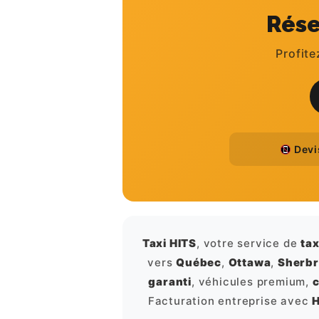
Rése
Profite
Devis
Taxi HITS
, votre service de
ta
vers
Québec
,
Ottawa
,
Sherb
garanti
, véhicules premium,
c
Facturation entreprise avec
H