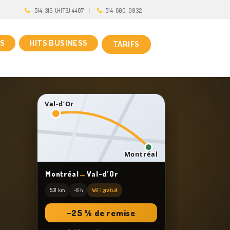
514-316-(HITS) 4487
514-600-0932
S
HITS BUSINESS
TARIFS
Val-d’Or
Montréal
Montréal
→
Val-d’Or
531 km
~6 h
WiFi gratuit
−25 % de remise