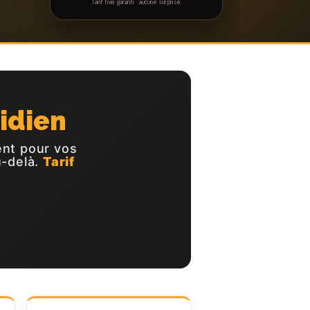
Tarif fixe garanti · aucune surprise
idien
gent pour vos
u-delà.
Tarif