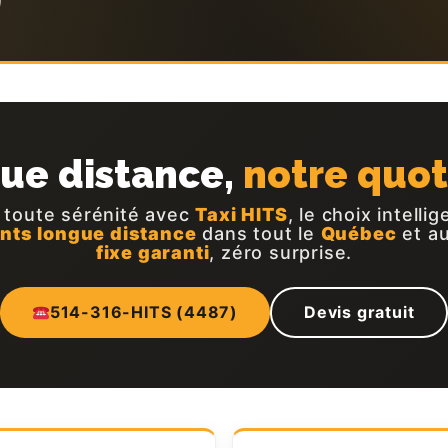
ue distance,
notre quot
 toute sérénité avec
Taxi HITS
, le choix intelli
nts longue distance
dans tout le
Québec
et a
fixe garanti
, zéro surprise.
514-316-HITS (4487)
Devis gratuit