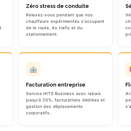
Zéro stress de conduite
S
Relaxez-vous pendant que nos
Vé
chauffeurs expérimentés s’occupent
ch
t.
de la route, du trafic et du
co
stationnement.
pr
Facturation entreprise
Fl
r
Service HITS Business avec rabais
Ar
e
jusqu’à 20%, facturations dédiées et
pe
gestion des déplacements
s’
corporatifs.