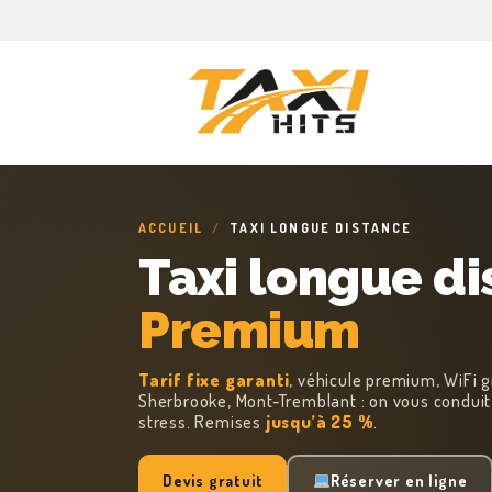
ACCUEIL
/
TAXI LONGUE DISTANCE
Taxi longue d
Premium
Tarif fixe garanti
, véhicule premium, WiFi g
Sherbrooke, Mont-Tremblant : on vous condui
stress. Remises
jusqu’à 25 %
.
Devis gratuit
Réserver en ligne