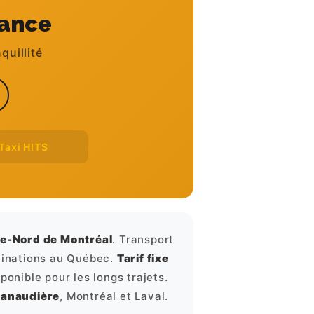
tance
quillité
Taxi HITS
ve-Nord de Montréal
. Transport
stinations au Québec.
Tarif fixe
sponible pour les longs trajets.
Lanaudière
, Montréal et Laval.