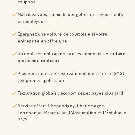
coupons
Maîtrisez vous-même le budget offert à vos clients
et employés
CLIENTS
Épargnez une voiture de courtoisie si votre
RÉSERVATION
entreprise en offre une
CHAUFFEURS
Un déplacement rapide, professionnel et sécuritaire
HITS BUSINESS
qui inspire confiance
TARIFS
Plusieurs outils de réservation dédiés : texto (SMS),
téléphone, application
Facturation globale : économisez et payez plus tard
Service offert à Repentigny, Charlemagne,
Terrebonne, Mascouche, L'Assomption et L'Épiphanie,
24/7