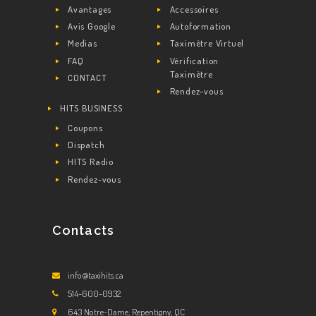
Avantages
Accessoires
Avis Google
Autoformation
Medias
Taximètre Virtuel
FAQ
Vérification
Taximètre
CONTACT
Rendez-vous
HITS BUSINESS
Coupons
Dispatch
HITS Radio
Rendez-vous
Contacts
info@taxihits.ca
514-600-0932
643 Notre-Dame, Repentigny, QC