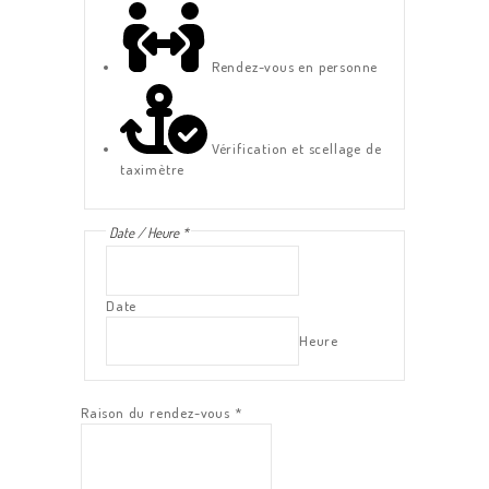
Rendez-vous en personne
Vérification et scellage de
taximètre
Date / Heure
*
Date
Heure
Raison du rendez-vous
*