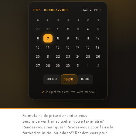
HITS · RENDEZ-VOUS
Juillet 2026
D
L
M
M
J
V
S
29
30
1
2
3
4
5
6
7
8
9
10
11
12
13
14
15
16
17
18
19
20
21
22
23
24
25
26
27
28
29
30
31
1
2
09:00
14:00
10:30
Un agent vous confirme votre créneau
Formulaire de prise de rendez-vous
Besoin de vérifier et sceller votre taximètre?
Rendez-vous manqués? Rendez-vous pour faire la
formation initial ou adapté? Rendez-vous pour