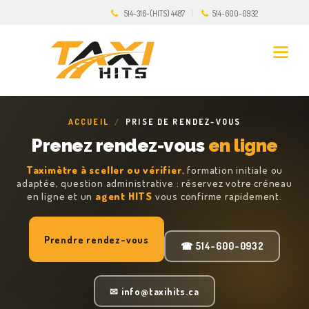
514-316-(HITS) 4487
514-600-0932
ACCUEIL
/
PRISE DE RENDEZ-VOUS
Prenez rendez-vous
en ligne
Taximètre à sceller ou vérifier
, formation initiale ou
adaptée, question administrative : réservez votre créneau
en ligne et un
agent HITS
vous confirme rapidement.
Prendre rendez-vous
☎ 514-600-0932
✉ info@taxihits.ca