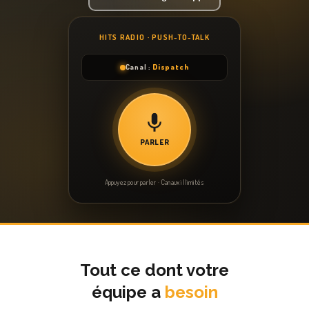
HITS RADIO · PUSH-TO-TALK
Canal :
Dispatch
PARLER
Appuyez pour parler · Canaux illimités
Tout ce dont votre
équipe a
besoin