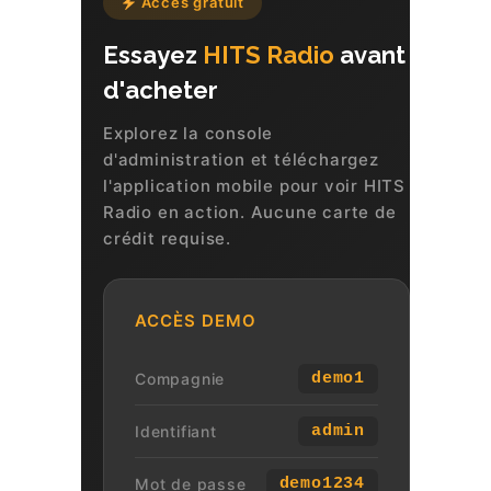
Accès gratuit
Essayez
HITS Radio
avant
d'acheter
Explorez la console
d'administration et téléchargez
l'application mobile pour voir HITS
Radio en action. Aucune carte de
crédit requise.
ACCÈS DEMO
Compagnie
demo1
Identifiant
admin
Mot de passe
demo1234