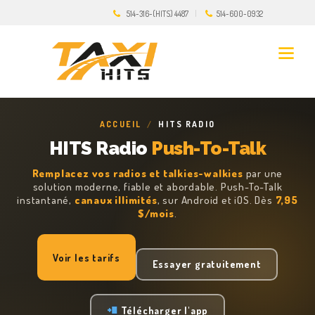
514-316-(HITS) 4487
514-600-0932
ACCUEIL
/
HITS RADIO
HITS Radio
Push-To-Talk
Remplacez vos radios et talkies-walkies
par une
solution moderne, fiable et abordable. Push-To-Talk
instantané,
canaux illimités
, sur Android et iOS. Dès
7,95
$/mois
.
Voir les tarifs
Essayer gratuitement
Télécharger l'app